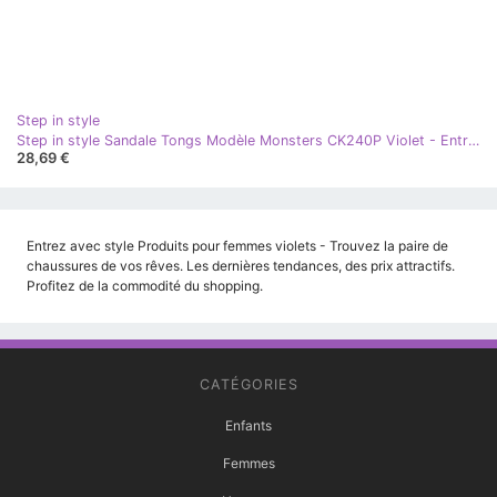
Step in style
Step in style Sandale Tongs Modèle Monsters CK240P Violet - Entrez avec style
28,69 €
Entrez avec style Produits pour femmes violets - Trouvez la paire de
chaussures de vos rêves. Les dernières tendances, des prix attractifs.
Profitez de la commodité du shopping.
CATÉGORIES
Enfants
Femmes