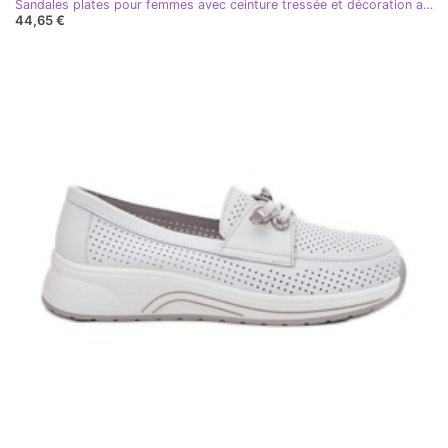
Sandales plates pour femmes avec ceinture tressée et décoration artiker 56c1318 noir
44,65 €