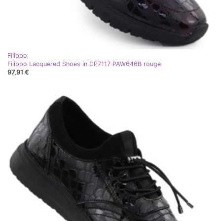
Filippo
Filippo Lacquered Shoes in DP7117 PAW646B rouge
97,91 €