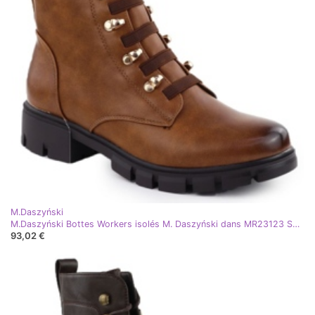
M.Daszyński
M.Daszyński Bottes Workers isolés M. Daszyński dans MR23123 SAN46C brun
93,02 €