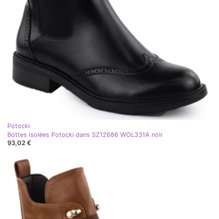
Potocki
Bottes isolées Potocki dans SZ12686 WOL331A noir
93,02 €