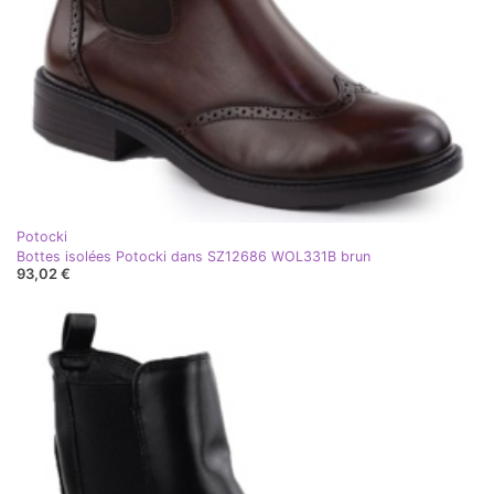
Potocki
Bottes isolées Potocki dans SZ12686 WOL331B brun
93,02 €