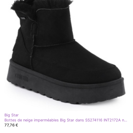
Big Star
Bottes de neige imperméables Big Star dans SS274116 INT2172A noir
77,76 €