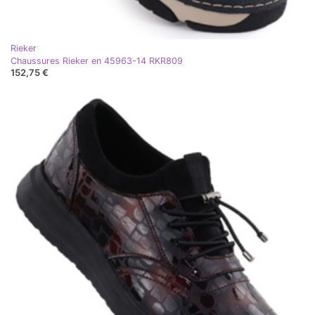
Rieker
Chaussures Rieker en 45963-14 RKR809
152,75 €