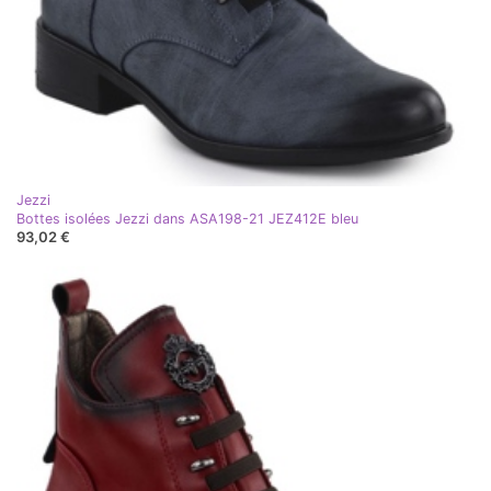
Jezzi
Bottes isolées Jezzi dans ASA198-21 JEZ412E bleu
93,02 €