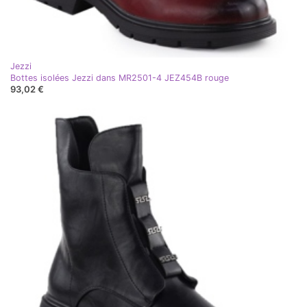
Jezzi
Bottes isolées Jezzi dans MR2501-4 JEZ454B rouge
93,02 €