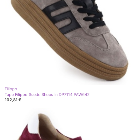
Filippo
Tape Filippo Suede Shoes in DP7114 PAW642
102,81 €