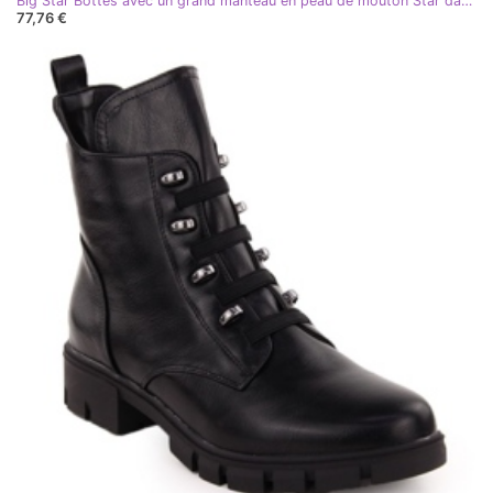
Big Star Bottes avec un grand manteau en peau de mouton Star dans SS274105 INT2171A
77,76 €