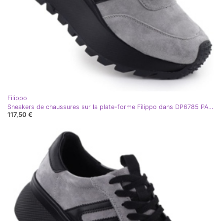
Filippo
Sneakers de chaussures sur la plate-forme Filippo dans DP6785 PAW637C
117,50 €