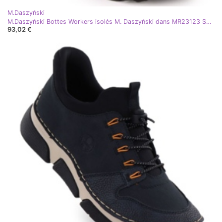
M.Daszyński
M.Daszyński Bottes Workers isolés M. Daszyński dans MR23123 SAN46 noir
93,02 €