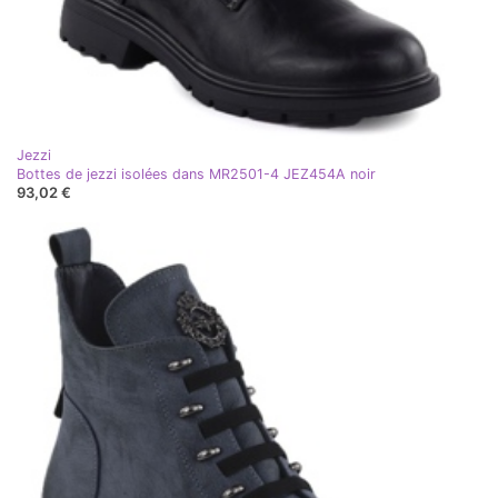
Jezzi
Bottes de jezzi isolées dans MR2501-4 JEZ454A noir
93,02 €