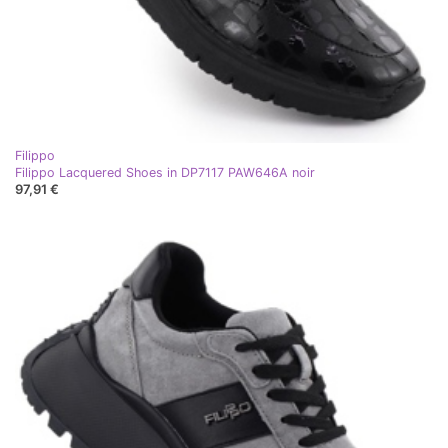
Filippo
Filippo Lacquered Shoes in DP7117 PAW646A noir
97,91 €