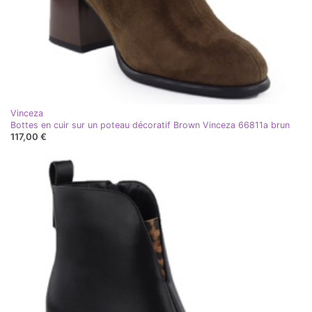
Vinceza
Bottes en cuir sur un poteau décoratif Brown Vinceza 66811a brun
117,00 €