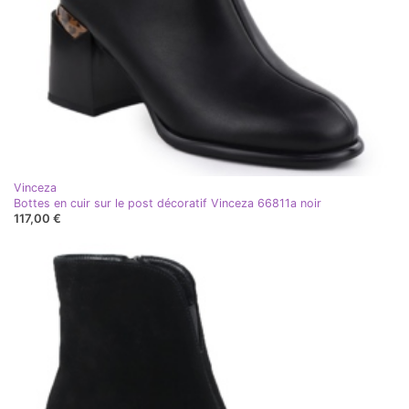
Vinceza
Bottes en cuir sur le post décoratif Vinceza 66811a noir
117,00 €