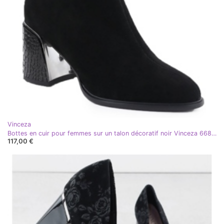
Vinceza
Bottes en cuir pour femmes sur un talon décoratif noir Vinceza 66801
117,00 €