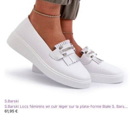
S.Barski
S.Barski Locs féminins en cuir léger sur la plate-forme Białe S. Barski LR590 blanc
61,95 €