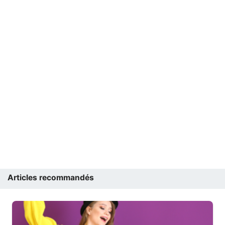
Articles recommandés