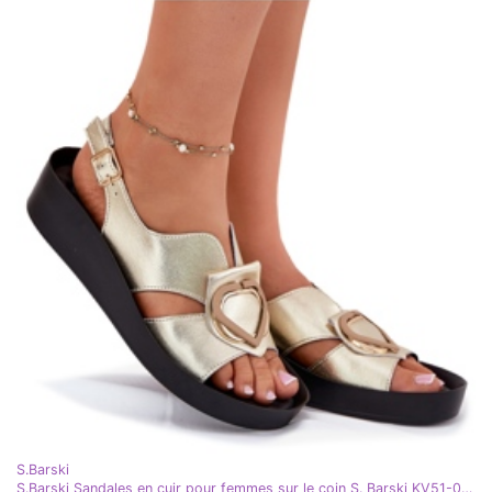
S.Barski
S.Barski Sandales en cuir pour femmes sur le coin S. Barski KV51-031 PLN doré