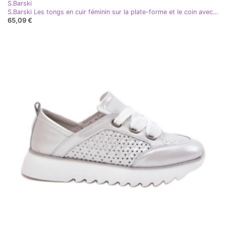
S.Barski
S.Barski Les tongs en cuir féminin sur la plate-forme et le coin avec Buckle S. Barski LR51-542 Black noir
65,09 €