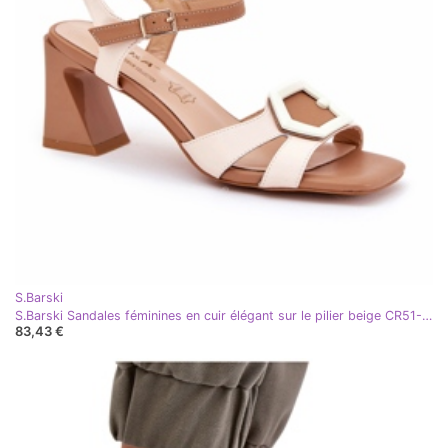
S.Barski
S.Barski Sandales féminines en cuir élégant sur le pilier beige CR51-570
83,43 €