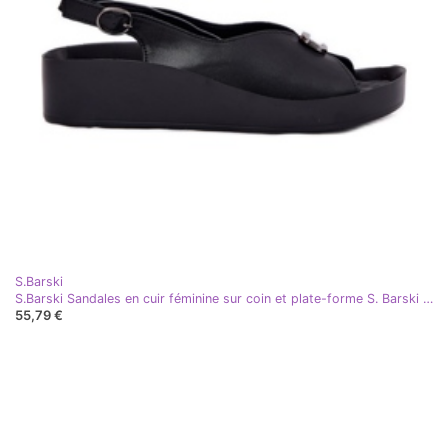
S.Barski
S.Barski Sandales en cuir féminine sur coin et plate-forme S. Barski KV51-020 Black noir
55,79 €