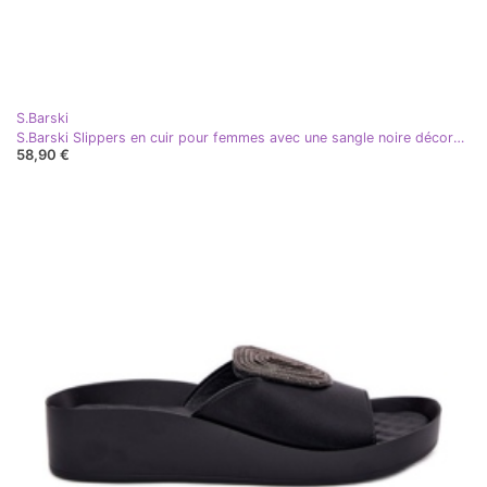
S.Barski
S.Barski Slippers en cuir pour femmes avec une sangle noire décorative KV51-034
58,90 €