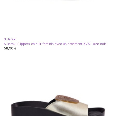
S.Barski
S.Barski Slippers en cuir féminin avec un ornement KV51-028 noir
58,90 €