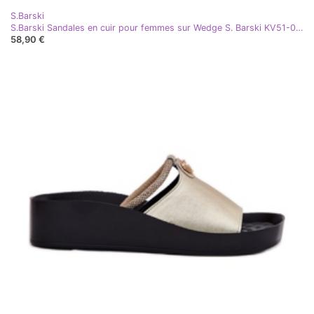
S.Barski
S.Barski Sandales en cuir pour femmes sur Wedge S. Barski KV51-031 noir
58,90 €