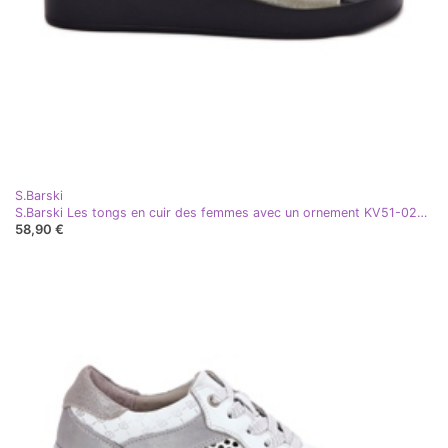
S.Barski
S.Barski Les tongs en cuir des femmes avec un ornement KV51-028 PLN doré
58,90 €