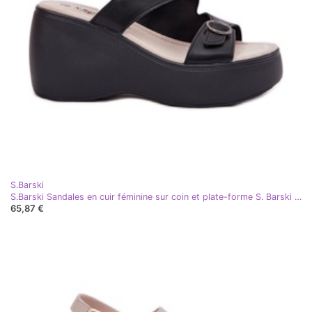
S.Barski
S.Barski Sandales en cuir féminine sur coin et plate-forme S. Barski LR51-540 noir
65,87 €