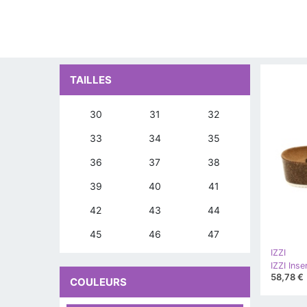
TAILLES
30
31
32
33
34
35
36
37
38
39
40
41
42
43
44
45
46
47
IZZI
58,78 €
COULEURS