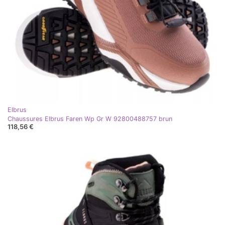
Elbrus
Chaussures Elbrus Faren Wp Gr W 92800488757 brun
118,56 €