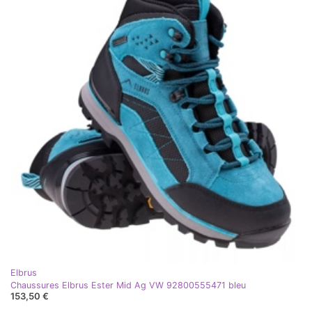
Elbrus
Chaussures Elbrus Ester Mid Ag VW 92800555471 bleu
153,50 €