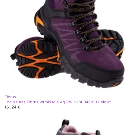
Elbrus
Chaussures Elbrus Virmin Mid Ag VW 92800468312 violet
161,24 €