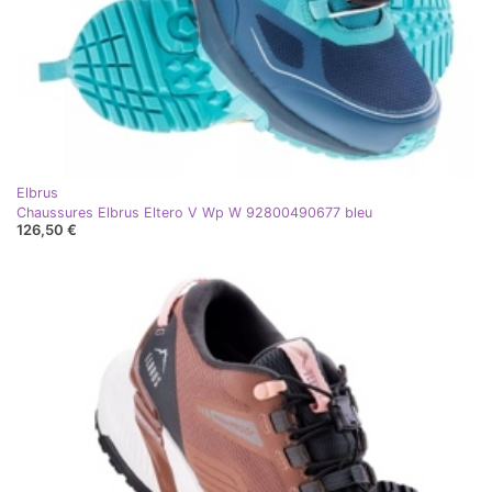
Elbrus
Chaussures Elbrus Eltero V Wp W 92800490677 bleu
126,50 €