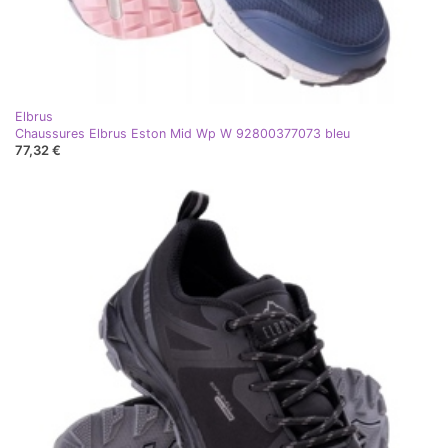
Elbrus
Chaussures Elbrus Eston Mid Wp W 92800377073 bleu
77,32 €