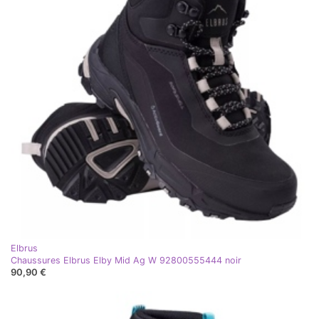
Elbrus
Chaussures Elbrus Elby Mid Ag W 92800555444 noir
90,90 €