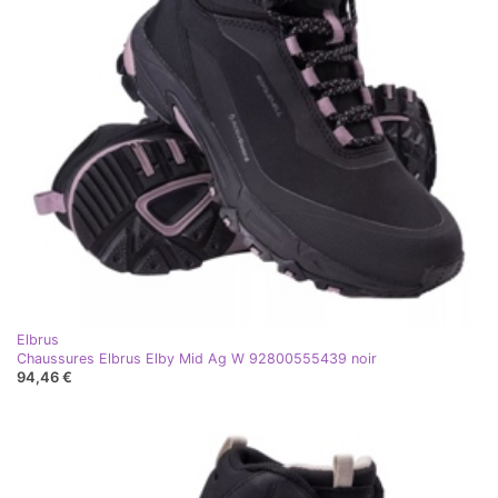
Elbrus
Chaussures Elbrus Elby Mid Ag W 92800555439 noir
94,46 €