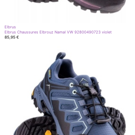
Elbrus
Elbrus Chaussures Elbrouz Namal VW 92800490723 violet
85,95 €