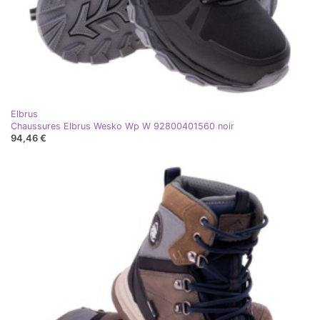
Elbrus
Chaussures Elbrus Wesko Wp W 92800401560 noir
94,46 €