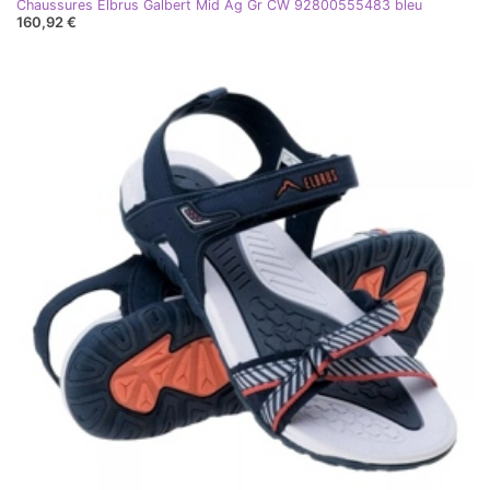
Chaussures Elbrus Galbert Mid Ag Gr CW 92800555483 bleu
160,92 €