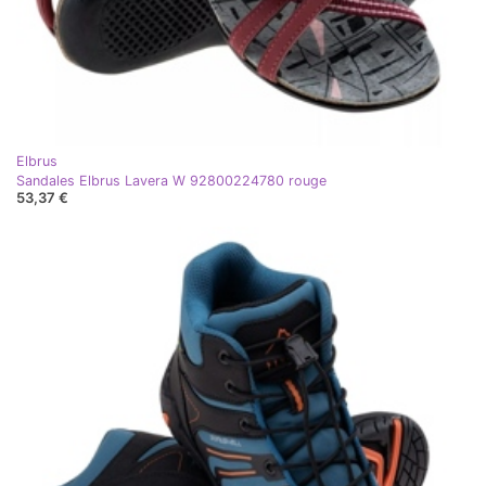
Elbrus
Sandales Elbrus Lavera W 92800224780 rouge
53,37 €