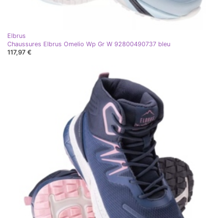
Elbrus
Chaussures Elbrus Omelio Wp Gr W 92800490737 bleu
117,97 €