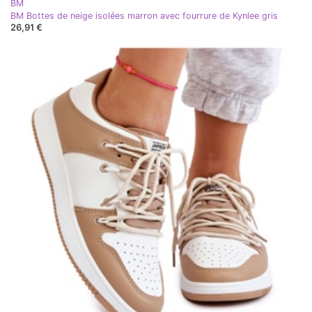
BM
BM Bottes de neige isolées marron avec fourrure de Kynlee gris
26,91 €