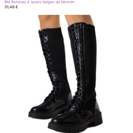
BM Bottines à lacets beiges de Monren
31,46 €