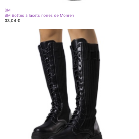
BM
BM Bottes à lacets noires de Monren
33,04 €