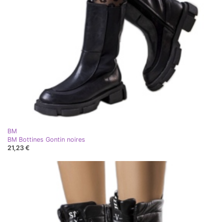
BM
BM Bottines Gontin noires
21,23 €