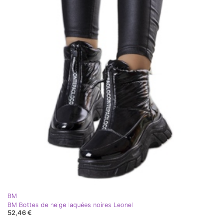
BM
BM Bottes de neige laquées noires Leonel
52,46 €