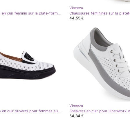
Vinceza
Sneakers en cuir féminin sur la plate-forme blanche Vinceza 88018
44,55 €
Vinceza
Modages en cuir ouverts pour femmes sur la plate-forme et cales blanches Vinceza 79522
54,34 €