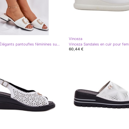
Vinceza
Vinceza Élégants pantoufles féminines sur un bloc avec un détail doré Vincez 62229 blanc
60,44 €