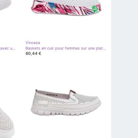
Vinceza
Vinceza Mocassins en cuir féminin avec un motif ouvert Vincez 88028 blanc
Baskets en cuir pour femmes sur une plate-forme blanche Vinceza 88017 à motifs
60,44 €