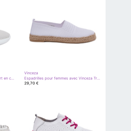
Vinceza
Vinceza 41472 Chaussures de sport en cuir féminin blanc
Espadrilles pour femmes avec Vinceza Traid 13624 Blanc
29,70 €