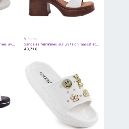
Vinceza
Vinceza Sandales en cuir pour femmes avec la décoration de Vincez 66757 White blanc
Sandales féminines sur un talon massif et la plate-forme Vinceza 17387 White blanc
48,71 €