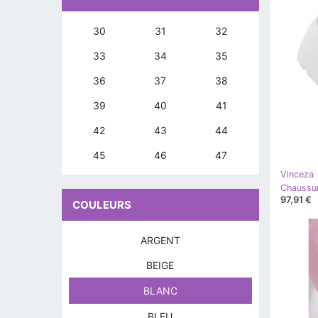
30
31
32
33
34
35
36
37
38
39
40
41
42
43
44
45
46
47
Vinceza
97,91 €
COULEURS
ARGENT
BEIGE
BLANC
BLEU