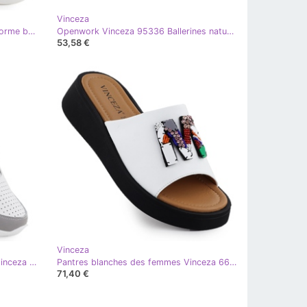
Vinceza
Chaussures féminines sur la plateforme blanche Vinceza 17371
Openwork Vinceza 95336 Ballerines naturelles blanc
53,58 €
Vinceza
Sneakers en cuir pour Openwork Vinceza 41487 blanc
Pantres blanches des femmes Vinceza 66623
71,40 €