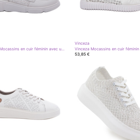
Vinceza
Vinceza Mocassins en cuir féminin avec un détail doré Vincez 88007 gris clair blanc
53,85 €