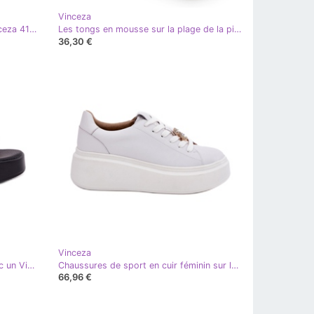
Vinceza
Les tongs en cuir des femmes Vinceza 41477 blanc
Les tongs en mousse sur la plage de la piscine sur la plate-forme blanche décorée Vinceza 76055
36,30 €
Vinceza
Les tongs en cuir des femmes avec un Vinceza 79526 blanc
Chaussures de sport en cuir féminin sur la plate-forme avec Vinceza 39922 White blanc
66,96 €