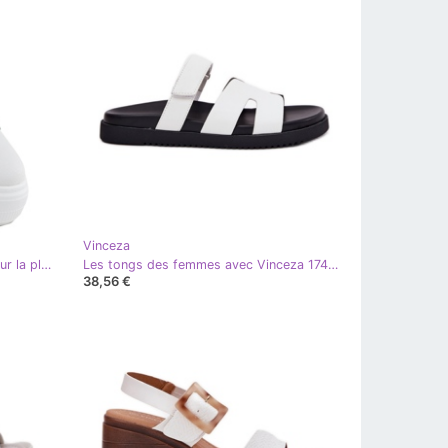
Vinceza
Chaussures en cuir pour femmes sur la plate-forme blanche Vinceza 89144
Les tongs des femmes avec Vinceza 17401 Velcro blanc
38,56 €