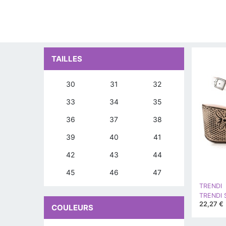
TAILLES
30
31
32
33
34
35
36
37
38
39
40
41
42
43
44
45
46
47
TRENDI
TRENDI S
22,27 €
COULEURS