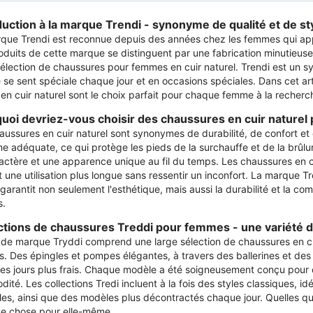
duction à la marque Trendi - synonyme de qualité et de st
que Trendi est reconnue depuis des années chez les femmes qui appréc
oduits de cette marque se distinguent par une fabrication minutieuse 
sélection de chaussures pour femmes en cuir naturel. Trendi est un s
se sent spéciale chaque jour et en occasions spéciales. Dans cet ar
 en cuir naturel sont le choix parfait pour chaque femme à la recherch
uoi devriez-vous choisir des chaussures en cuir nature
aussures en cuir naturel sont synonymes de durabilité, de confort et d
ne adéquate, ce qui protège les pieds de la surchauffe et de la brûlure
actère et une apparence unique au fil du temps. Les chaussures en cui
 une utilisation plus longue sans ressentir un inconfort. La marque T
 garantit non seulement l'esthétique, mais aussi la durabilité et la 
s.
ctions de chaussures Treddi pour femmes - une variété d
e de marque Tryddi comprend une large sélection de chaussures en cu
s. Des épingles et pompes élégantes, à travers des ballerines et des
es jours plus frais. Chaque modèle a été soigneusement conçu pour 
ité. Les collections Tredi incluent à la fois des styles classiques, i
les, ainsi que des modèles plus décontractés chaque jour. Quelles q
e chose pour elle-même.