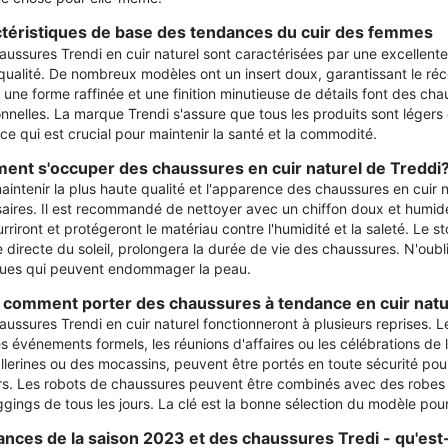
téristiques de base des tendances du cuir des femmes
aussures Trendi en cuir naturel sont caractérisées par une excellente
qualité. De nombreux modèles ont un insert doux, garantissant le r
, une forme raffinée et une finition minutieuse de détails font des c
onnelles. La marque Trendi s'assure que tous les produits sont léger
 ce qui est crucial pour maintenir la santé et la commodité.
nt s'occuper des chaussures en cuir naturel de Treddi
aintenir la plus haute qualité et l'apparence des chaussures en cuir n
aires. Il est recommandé de nettoyer avec un chiffon doux et humide 
rriront et protégeront le matériau contre l'humidité et la saleté. Le s
 directe du soleil, prolongera la durée de vie des chaussures. N'oubli
ues qui peuvent endommager la peau.
 comment porter des chaussures à tendance en cuir natu
aussures Trendi en cuir naturel fonctionneront à plusieurs reprises. 
es événements formels, les réunions d'affaires ou les célébrations de 
llerines ou des mocassins, peuvent être portés en toute sécurité pou
urs. Les robots de chaussures peuvent être combinés avec des robes 
ggings de tous les jours. La clé est la bonne sélection du modèle pour
nces de la saison 2023 et des chaussures Tredi - qu'est-