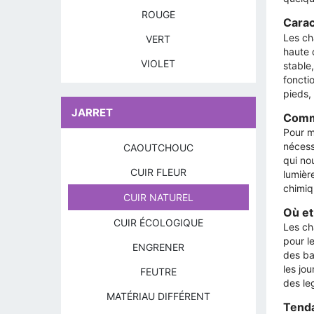
ROUGE
Carac
Les ch
VERT
haute 
VIOLET
stable
foncti
pieds,
JARRET
Comme
Pour m
nécess
CAOUTCHOUC
qui nou
CUIR FLEUR
lumière
chimiq
CUIR NATUREL
Où et
CUIR ÉCOLOGIQUE
Les ch
pour l
ENGRENER
des ba
les jo
FEUTRE
des le
MATÉRIAU DIFFÉRENT
Tenda