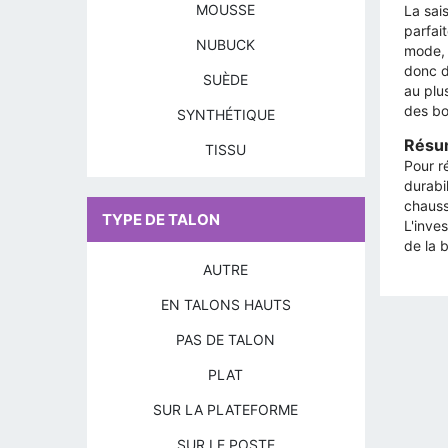
MOUSSE
La sai
parfai
NUBUCK
mode, 
donc d
SUÈDE
au plu
des bo
SYNTHÉTIQUE
Résum
TISSU
Pour r
durabil
chauss
TYPE DE TALON
L'inve
de la b
AUTRE
EN TALONS HAUTS
PAS DE TALON
PLAT
SUR LA PLATEFORME
SUR LE POSTE