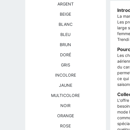
ARGENT
Intro
BEIGE
La mar
Les pr
BLANC
large 
femme 
BLEU
Trendi
BRUN
Pourq
DORÉ
Les ch
aérien
GRIS
du car
permet
INCOLORE
ce qui
saison
JAUNE
Colle
MULTICOLORE
L'offr
NOIR
besoin
mode l
ORANGE
commod
spécia
ROSE
quelqu