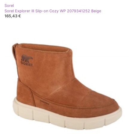
Sorel
Sorel Explorer III Slip-on Cozy WP 2079341252 Beige
165,43 €