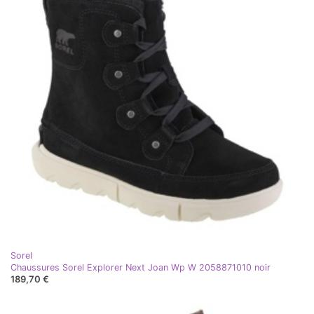
Sorel
Chaussures Sorel Explorer Next Joan Wp W 2058871010 noir
189,70 €