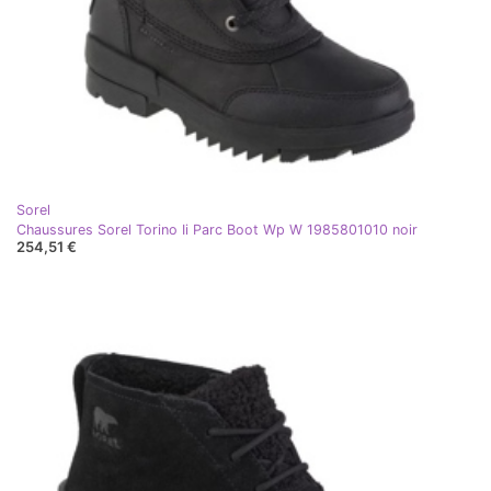
Sorel
Chaussures Sorel Torino Ii Parc Boot Wp W 1985801010 noir
254,51 €