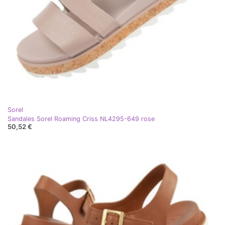
Sorel
Sandales Sorel Roaming Criss NL4295-649 rose
50,52 €