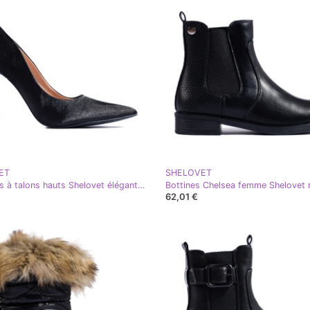
ET
SHELOVET
Escarpins à talons hauts Shelovet élégants noirs satinés
Bottines Chelsea femme Shelovet 
62,01 €