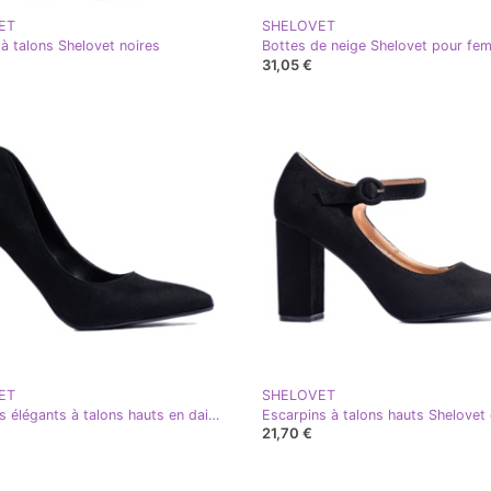
ET
SHELOVET
 à talons Shelovet noires
31,05 €
ET
SHELOVET
Escarpins élégants à talons hauts en daim Shelovet noir
21,70 €