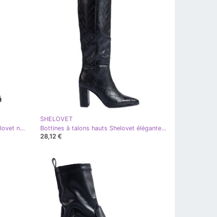
SHELOVET
Bottines compensées cachées Shelovet noires
Bottines à talons hauts Shelovet élégantes noires
28,12 €