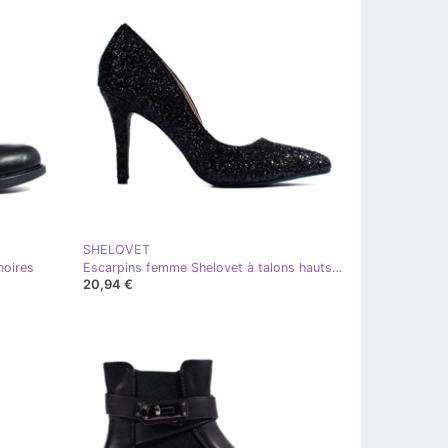
SHELOVET
noires
Escarpins femme Shelovet à talons hauts noirs pailletés
20,94 €