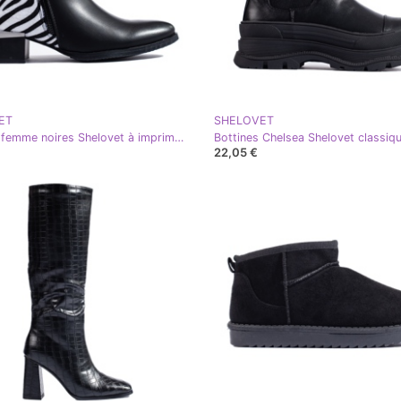
ET
SHELOVET
Bottines femme noires Shelovet à imprimé zèbre
22,05 €