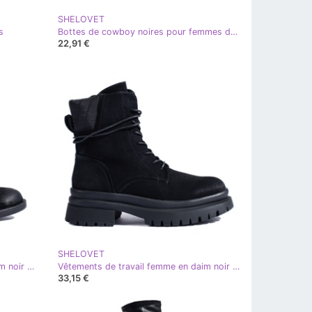
SHELOVET
s
Bottes de cowboy noires pour femmes de Shelovet
22,91 €
SHELOVET
SHELOVET Bottines femme en daim noir Potocki
Vêtements de travail femme en daim noir Shelovet
33,15 €