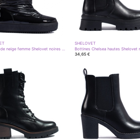
ET
SHELOVET
Bottines de neige femme Shelovet noires avec fourrure
Bottines Chelsea hautes Shelovet 
34,65 €