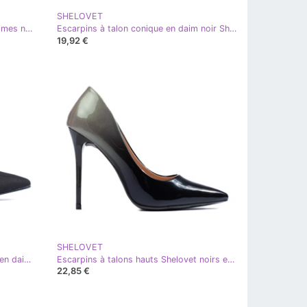
SHELOVET
Bottes de neige Shelovet pour femmes noires
Escarpins à talon conique en daim noir Shelovet
19,92 €
SHELOVET
Escarpins à talons hauts Shelovet en daim noir
Escarpins à talons hauts Shelovet noirs et gris
22,85 €