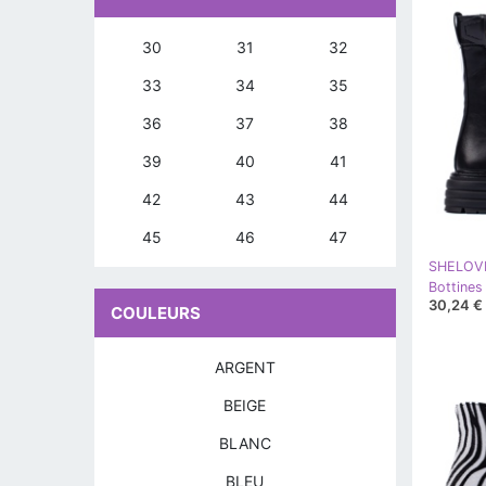
30
31
32
33
34
35
36
37
38
39
40
41
42
43
44
45
46
47
SHELOV
Bottines
30,24 €
COULEURS
ARGENT
BEIGE
BLANC
BLEU