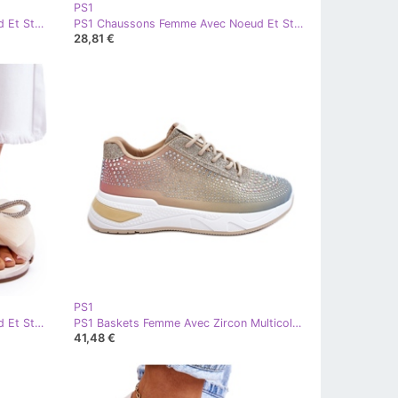
PS1
PS1 Chaussons Femme Avec Noeud Et Strass Noir Jolene
PS1 Chaussons Femme Avec Noeud Et Strass Fuchsia Jolene rose
28,81 €
PS1
PS1 Chaussons Femme Avec Noeud Et Strass Beige Jolene
PS1 Baskets Femme Avec Zircon Multicolore Raiden
41,48 €