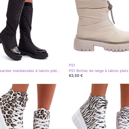
PS1
PS1 Cuissardes matelassées à talons plats, noir Amalfri
63,50 €