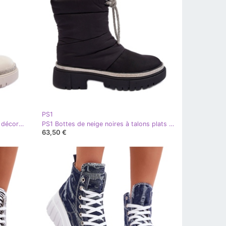
PS1
PS1 Bottes de neige à talons plats décorés Plotia beige clair
PS1 Bottes de neige noires à talons plats décorées Plotia
63,50 €