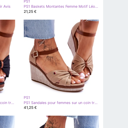
PS1
r Avis
PS1 Baskets Montantes Femme Motif Léopard Marron Florensi brun
21,25 €
PS1
PS1 Sandales pour femmes sur un coin tressé noir Judith
PS1 Sandales pour femmes sur un coin tressé beige foncé Judith
41,25 €