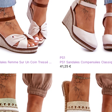
PS1
PS1 Sandales Femme Sur Un Coin Tressé Beige Judith
41,25 €