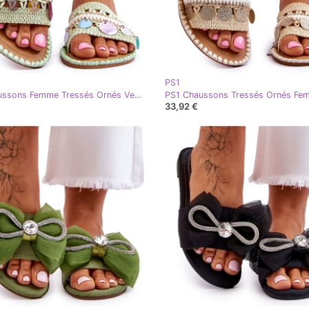
PS1
PS1 Chaussons Femme Tressés Ornés Vert Millano
33,92 €