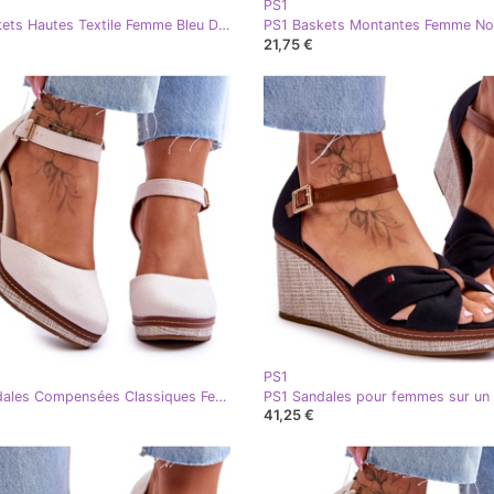
PS1
PS1 Baskets Hautes Textile Femme Bleu Degas
PS1 Baskets Montantes Femme Noi
21,75 €
PS1
PS1 Sandales Compensées Classiques Femme Beige Malani
41,25 €