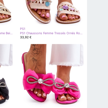
PS1
PS1 Chaussons Tressés Ornés Femme Beige Millano
PS1 Chaussons Femme Tressés Ornés Rose Millano
33,92 €