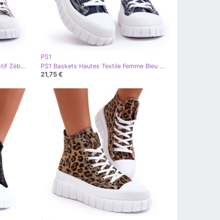
PS1
PS1 Baskets Montantes Femme Motif Zèbre Blanc Florensi
PS1 Baskets Hautes Textile Femme Bleu Marine Degas
21,75 €