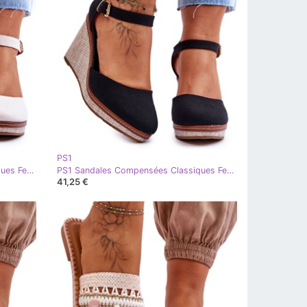
PS1
PS1 Sandales Compensées Classiques Femme Beige Malani
PS1 Sandales Compensées Classiques Femme Noir Malani
41,25 €