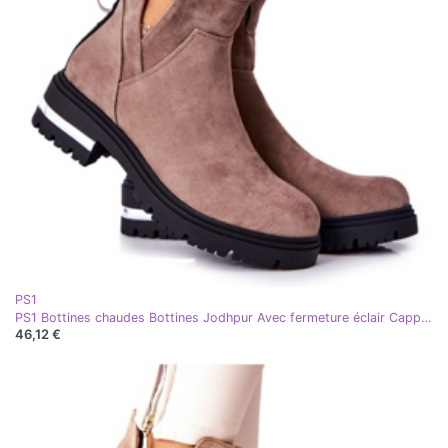
PS1
PS1 Bottines chaudes Bottines Jodhpur Avec fermeture éclair Cappucino My Way kaki
46,12 €