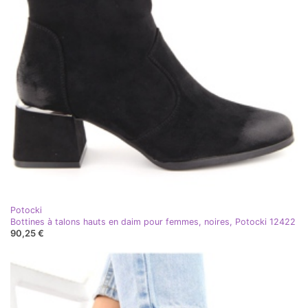
Potocki
Bottines à talons hauts en daim pour femmes, noires, Potocki 12422
90,25 €