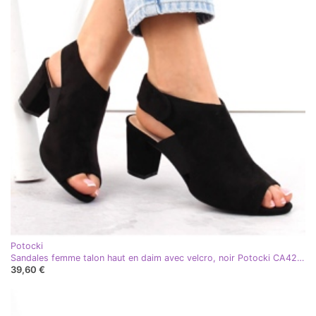
Potocki
Sandales femme talon haut en daim avec velcro, noir Potocki CA42312
39,60 €