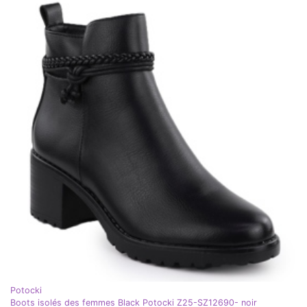
Potocki
Boots isolés des femmes Black Potocki Z25-SZ12690- noir