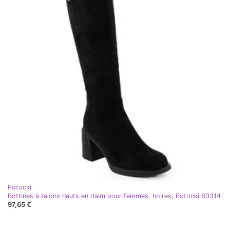
Potocki
Bottines à talons hauts en daim pour femmes, noires, Potocki 60314
97,65 €