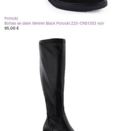
Potocki
Bottes en daim féminin Black Potocki Z25-CN51303 noir
95,00 €