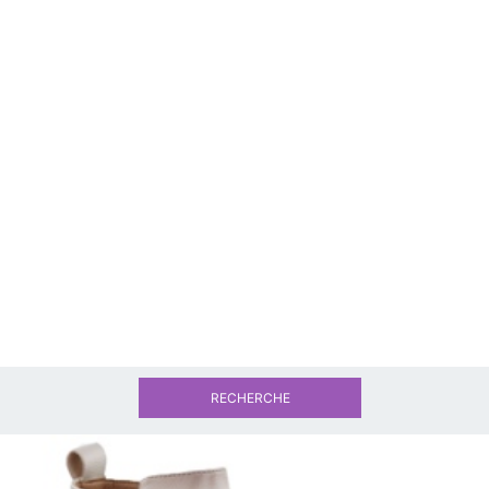
RECHERCHE