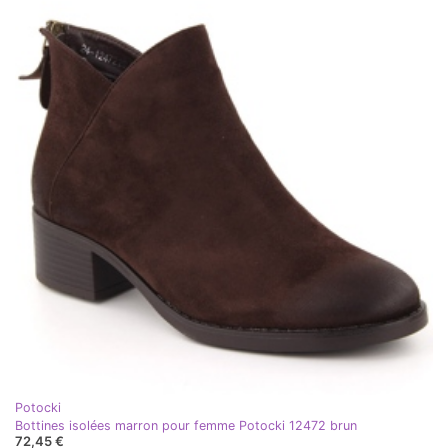
Potocki
Bottines isolées marron pour femme Potocki 12472 brun
72,45 €