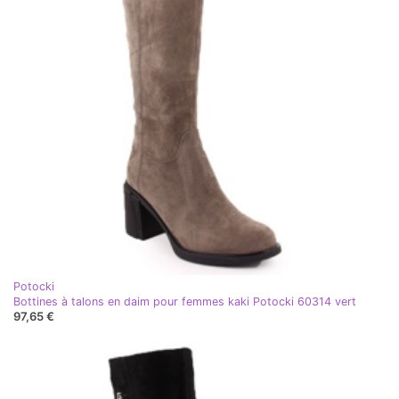
Potocki
Bottines à talons en daim pour femmes kaki Potocki 60314 vert
97,65 €