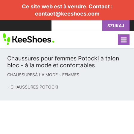
Ce site web est à vendre. Contact :
contact@keeshoes.com
SZUKAJ
Chaussures pour femmes Potocki à talon
bloc - à la mode et confortables
CHAUSSURESÀ LA MODE
FEMMES
CHAUSSURES POTOCKI