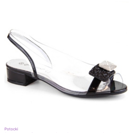
Potocki