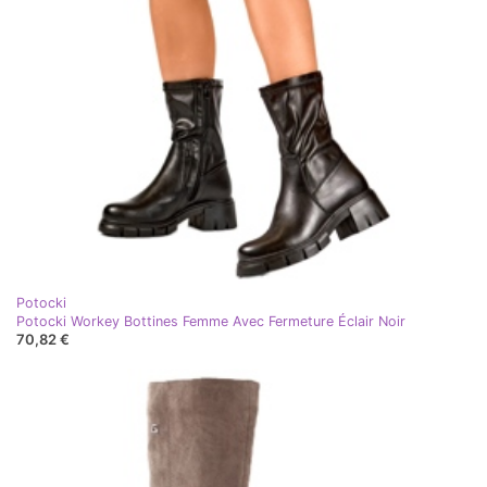
Potocki
Potocki Workey Bottines Femme Avec Fermeture Éclair Noir
70,82 €