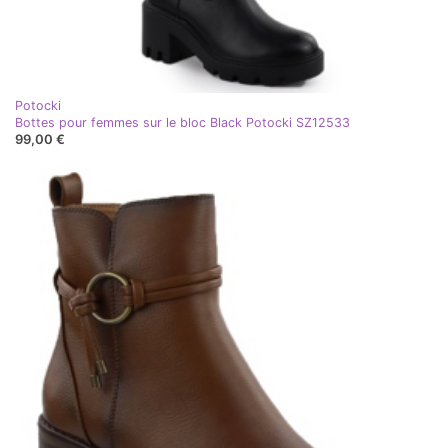
Potocki
Bottes pour femmes sur le bloc Black Potocki SZ12533
99,00 €