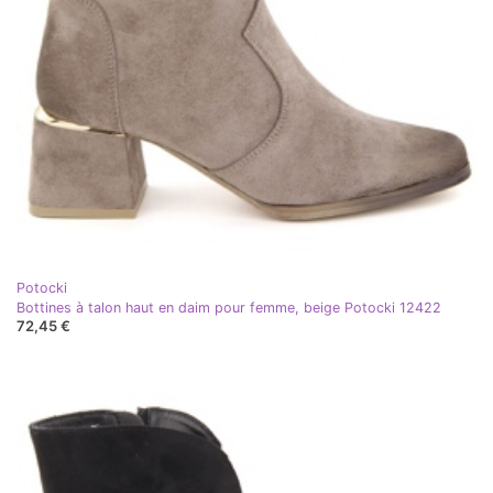
Potocki
Bottines à talon haut en daim pour femme, beige Potocki 12422
72,45 €