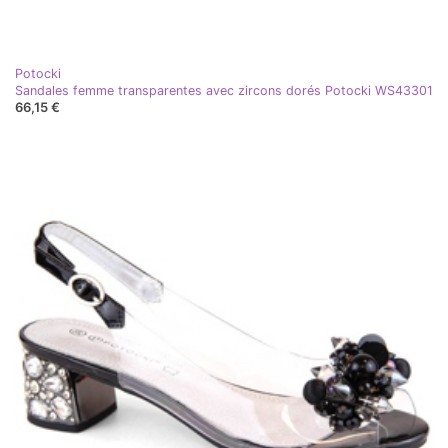
Potocki
Sandales femme transparentes avec zircons dorés Potocki WS43301
66,15 €