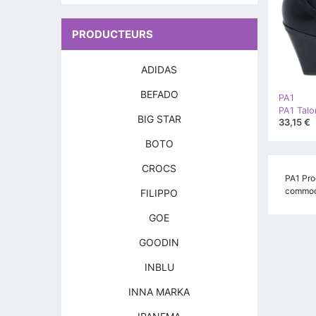
PRODUCTEURS
ADIDAS
BEFADO
PA1
PA1 Talo
BIG STAR
33,15 €
BOTO
CROCS
PA1 Prod
commodi
FILIPPO
GOE
GOODIN
INBLU
INNA MARKA