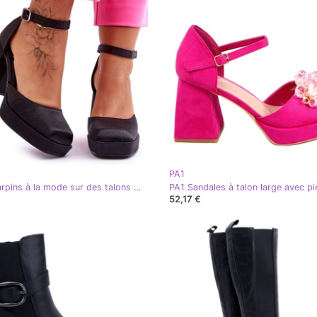
PA1
PA1 Escarpins à la mode sur des talons massifs Black Sandia noir
52,17 €