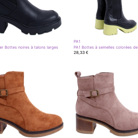
PA1
er Bottes noires à talons larges
28,33 €