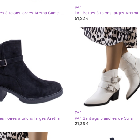
PA1
PA1 Bottes à talons larges Aretha Camel brun multicolore
51,22 €
PA1
es noires à talons larges Aretha
PA1 Santiags blanches de Sulla
21,23 €