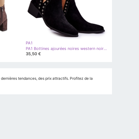
PA1
PA1 Bottines ajourées noires western noires
35,50 €
rnières tendances, des prix attractifs. Profitez de la