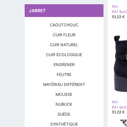
PA1
JARRET
51,22 €
CAOUTCHOUC
CUIR FLEUR
CUIR NATUREL
CUIR ÉCOLOGIQUE
ENGRENER
FEUTRE
MATÉRIAU DIFFÉRENT
MOUSSE
PA1
NUBUCK
PA1 Bott
51,22 €
SUÈDE
SYNTHÉTIQUE