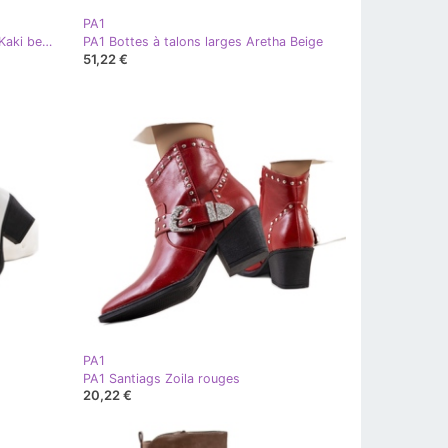
PA1
PA1 Bottes à talons larges Aretha Kaki beige
PA1 Bottes à talons larges Aretha Beige
51,22 €
PA1
PA1 Santiags Zoila rouges
20,22 €