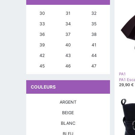
30
31
32
33
34
35
36
37
38
39
40
41
42
43
44
45
46
47
PA1
29,90 €
COULEURS
ARGENT
BEIGE
BLANC
BLEU