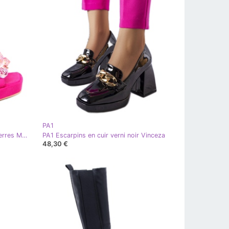
PA1
PA1 Sandales à talon large avec pierres Mirella Fuchsia rose
PA1 Escarpins en cuir verni noir Vinceza
48,30 €