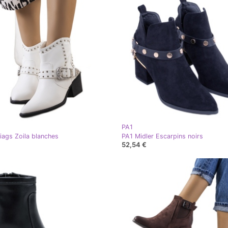
PA1
iags Zoila blanches
PA1 Midler Escarpins noirs
52,54 €