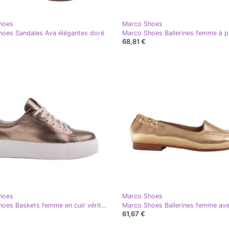
hoes
Marco Shoes
oes Sandales Ava élégantes doré
68,81 €
hoes
Marco Shoes
Marco Shoes Baskets femme en cuir véritable sur semelle épaisse doré
61,67 €