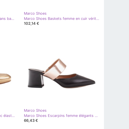
Marco Shoes
Marco Shoes Ballerines femme à pans bas doré
Marco Shoes Baskets femme en cuir véritable sur semelle épaisse doré
102,14 €
Marco Shoes
Marco Shoes Ballerines femme avec élastique sur la tige doré
Marco Shoes Escarpins femme élégants pour l'été noir doré
66,43 €