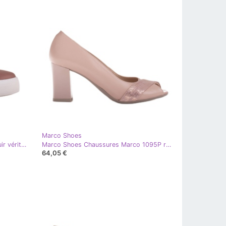
Marco Shoes
Marco Shoes Baskets femme en cuir véritable sur semelle épaisse rose doré
Marco Shoes Chaussures Marco 1095P roses doré
64,05 €