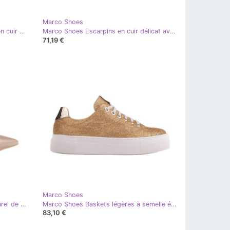
Marco Shoes
Marco Shoes Sandales élégantes en cuir doré
Marco Shoes Escarpins en cuir délicat avec bride doré
71,19 €
Marco Shoes
Marco Shoes Sandales en cuir naturel de couleur dorée 1965P-1232-1 beige
Marco Shoes Baskets légères à semelle épaisse 1958P-1208-615-1 doré
83,10 €