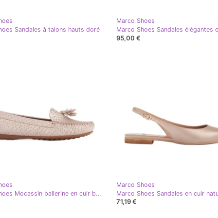
hoes
Marco Shoes
oes Sandales à talons hauts doré
95,00 €
hoes
Marco Shoes
Marco Shoes Mocassin ballerine en cuir beige et doré
71,19 €