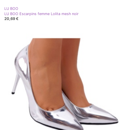
LU BOO
LU BOO Escarpins femme Lolita mesh noir
20,69 €