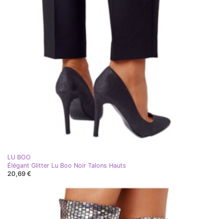
LU BOO
Élégant Glitter Lu Boo Noir Talons Hauts
20,69 €