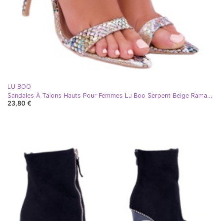
LU BOO
Sandales À Talons Hauts Pour Femmes Lu Boo Serpent Beige Ramann multicolore
23,80 €