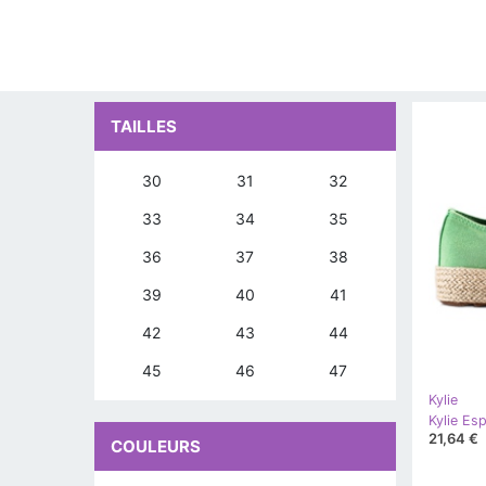
TAILLES
30
31
32
33
34
35
36
37
38
39
40
41
42
43
44
45
46
47
Kylie
Kylie Esp
21,64 €
COULEURS