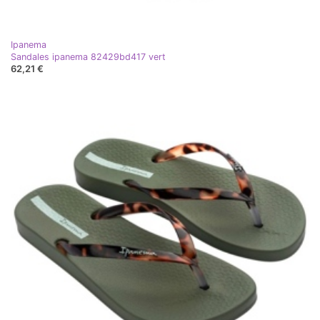
Ipanema
Sandales ipanema 82429bd417 vert
62,21 €