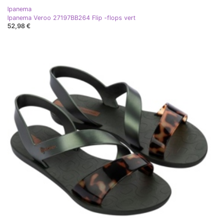
Ipanema
Ipanema Veroo 27197BB264 Flip -flops vert
52,98 €