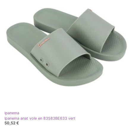
Ipanema
Ipanema anat vole en 83583BE633 vert
50,52 €