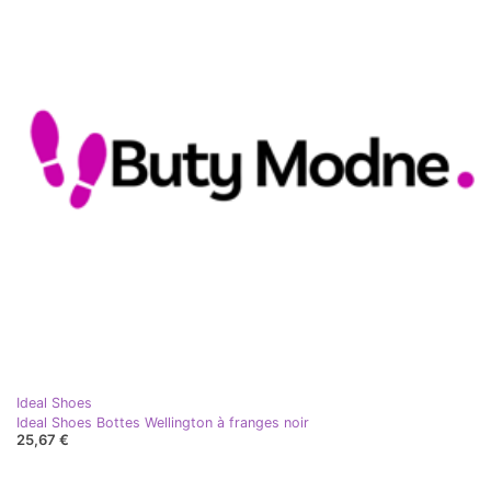
Ideal Shoes
Ideal Shoes Bottes Wellington à franges noir
25,67 €