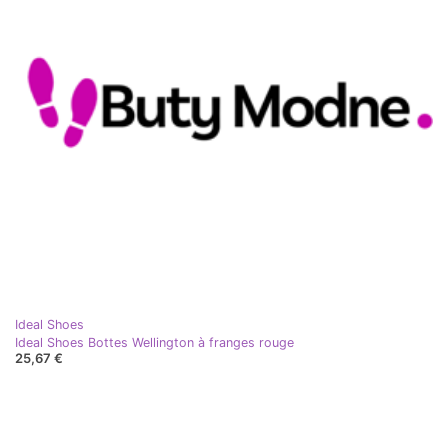
Ideal Shoes
Ideal Shoes Bottes Wellington à franges rouge
25,67 €