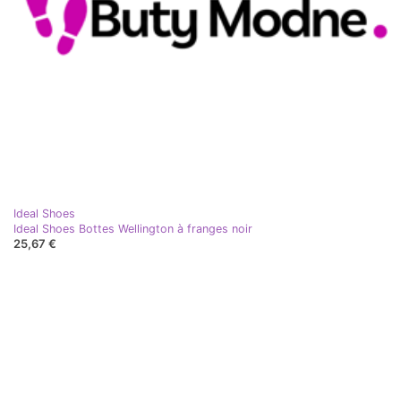
Ideal Shoes
Ideal Shoes Bottes Wellington à franges noir
25,67 €