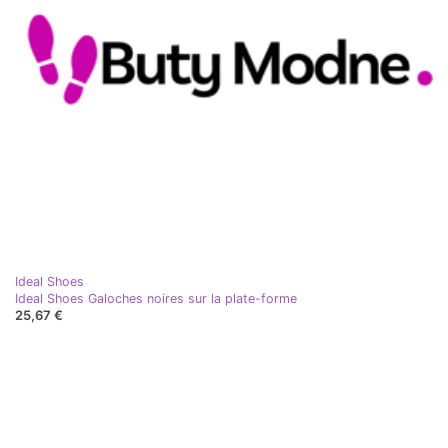
Ideal Shoes
Ideal Shoes Galoches noires sur la plate-forme
25,67 €