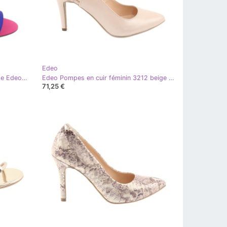
Edeo
Sandales femme rose saphir orange Edeo 3367 bleu
Edeo Pompes en cuir féminin 3212 beige / perle avec zircons
71,25 €