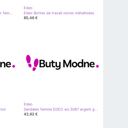
Edeo
Edeo Escarpins à talons hauts pour femmes 3180 noir
Edeo Bottes de travail noires métallisées
85,46 €
Edeo
noir
Sandales femme EDEO wz.3087 argent gris
42,62 €