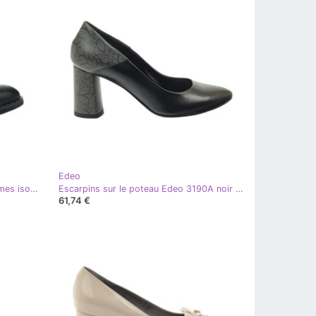
Edeo
Edeo Bottes en cuir noir pour femmes isolées avec Polar 3243
Escarpins sur le poteau Edeo 3190A noir gris
61,74 €