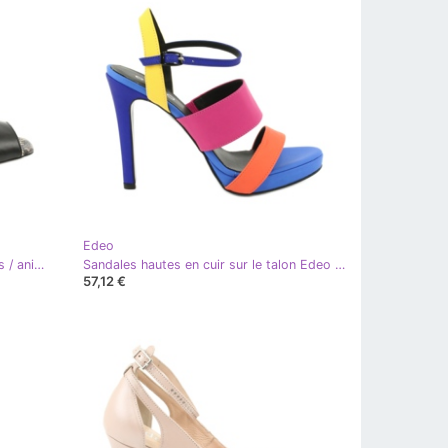
Edeo
Edeo Sandales pour femmes noires / animaux 3499A-1193
Sandales hautes en cuir sur le talon Edeo 3338 bleu orange rose jaune
57,12 €