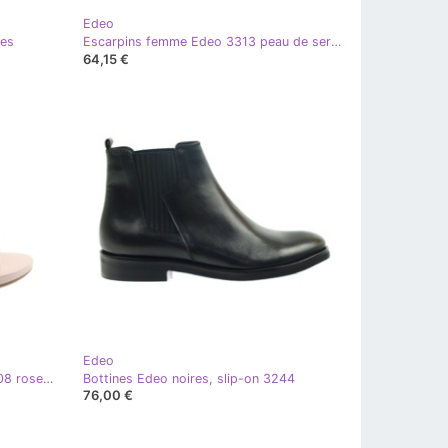
Edeo
ées
Escarpins femme Edeo 3313 peau de serpent beige doré
64,15 €
Edeo
Sandales cuir sur épingle Edeo 3208 rose poudré
Bottines Edeo noires, slip-on 3244
76,00 €