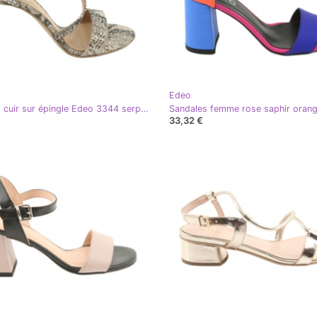
Edeo
Sandales cuir sur épingle Edeo 3344 serpent / beige gris
33,32 €