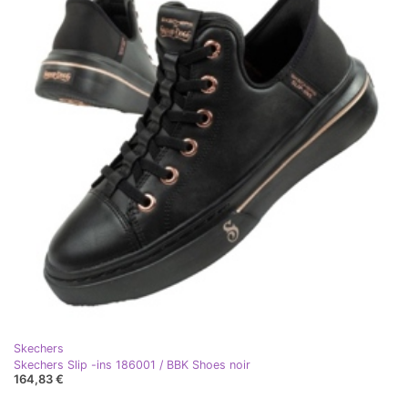
Skechers
Skechers Slip -ins 186001 / BBK Shoes noir
164,83 €