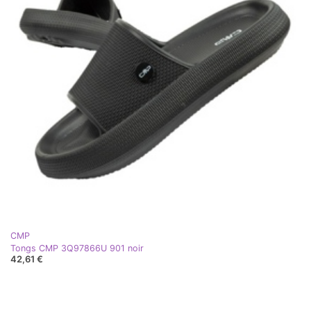
CMP
Tongs CMP 3Q97866U 901 noir
42,61 €