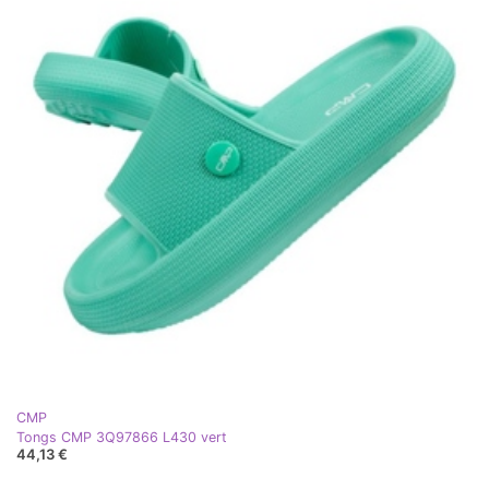
CMP
Tongs CMP 3Q97866 L430 vert
44,13 €