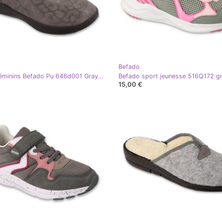
Befado
Sports féminins Befado Pu 646d001 Gray gris
Befado sport jeunesse 516Q172 gr
15,00 €