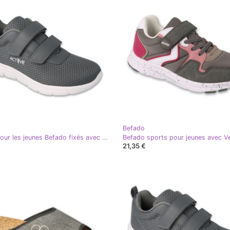
Befado
Sports pour les jeunes Befado fixés avec Velcro 517D024 Gray gris
21,35 €