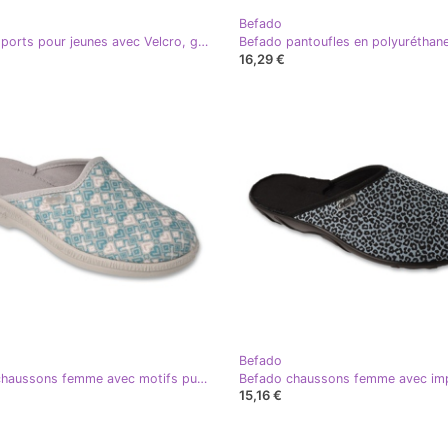
Befado
Befado sports pour jeunes avec Velcro, gris 516Q272
16,29 €
Befado
Befado chaussons femme avec motifs pu 219D485 gris
15,16 €