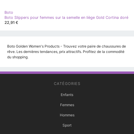
Boto
Boto Slippers pour femmes sur la semelle en liège Gold Cortina doré
22,91 €
Boto Golden Women's Products - Trouvez votre paire de chaussures de
rêve. Les dernières tendances, prix attractifs. Profitez de la commodité
du shopping.
CATÉGORIES
Enfants
Femmes
Hommes
Sport