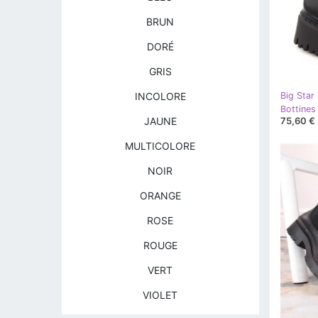
BRUN
DORÉ
GRIS
INCOLORE
Big Star
75,60 €
JAUNE
MULTICOLORE
NOIR
ORANGE
ROSE
ROUGE
VERT
VIOLET