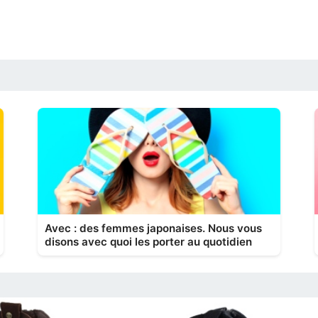
Avec : des femmes japonaises. Nous vous
disons avec quoi les porter au quotidien