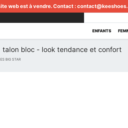
ite web est à vendre. Contact :
contact@keeshoes
ENFANTS
FEM
talon bloc - look tendance et confort
S BIG STAR