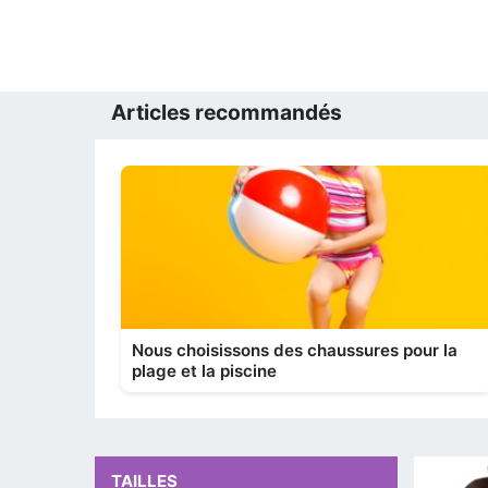
Articles recommandés
Nous choisissons des chaussures pour la
plage et la piscine
TAILLES