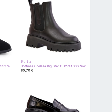
Big Star
Boots en cuir féminin noir Big Star SS274462
Bottines Chelsea Big Star OO274A386 Noir
80,70 €