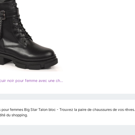
Sacs en cuir noir pour femme avec une chaîne, noir chauffé Big Star KK274486
 pour femmes Big Star Talon bloc - Trouvez la paire de chaussures de vos rêves. L
té du shopping.