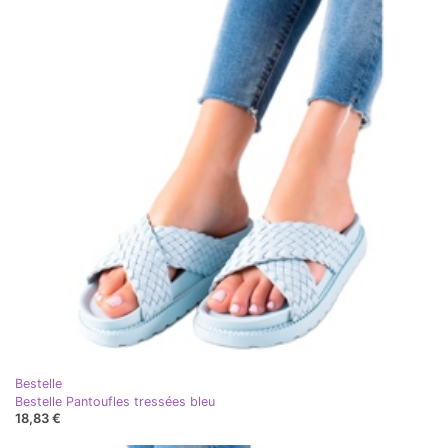
Bestelle
Bestelle Pantoufles tressées bleu
18,83 €