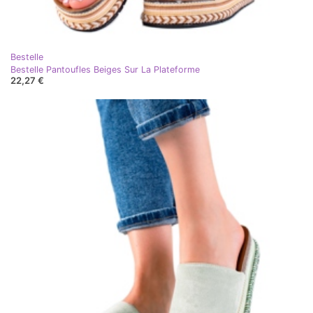
Bestelle
Bestelle Pantoufles Beiges Sur La Plateforme
22,27 €