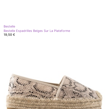
Bestelle
Bestelle Espadrilles Beiges Sur La Plateforme
19,50 €