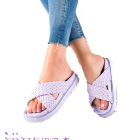
Bestelle
Bestelle Pantoufles tressées violet