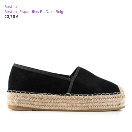
Bestelle
Bestelle Espadrilles En Daim Beige
23,75 €