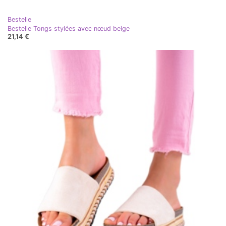
Bestelle
Bestelle Tongs stylées avec nœud beige
21,14 €