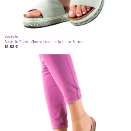
Bestelle
Bestelle Pantoufles vertes sur la plate-forme
18,83 €