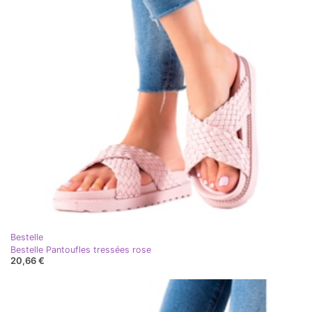
Bestelle
Bestelle Pantoufles tressées rose
20,66 €