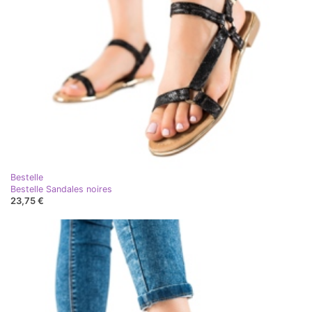
Bestelle
Bestelle Sandales noires
23,75 €