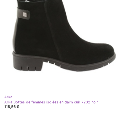
Arka
Arka Bottes de femmes isolées en daim cuir 7202 noir
118,56 €