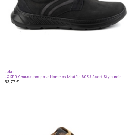
Joker
JOKER Chaussures pour Hommes Modèle 895J Sport Style noir
83,77 €