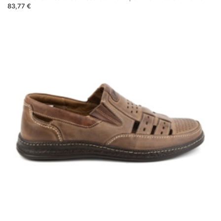
83,77 €