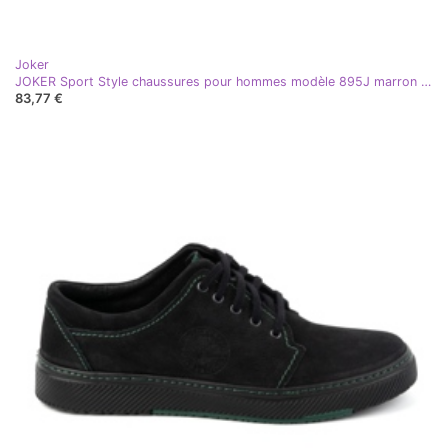
Joker
JOKER Sport Style chaussures pour hommes modèle 895J marron brun
83,77 €