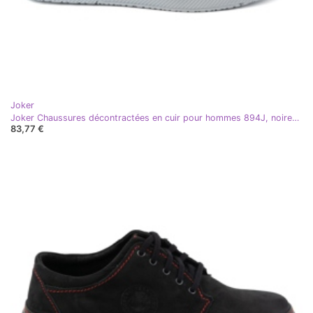
Joker
Joker Chaussures décontractées en cuir pour hommes 894J, noires et grises
83,77 €