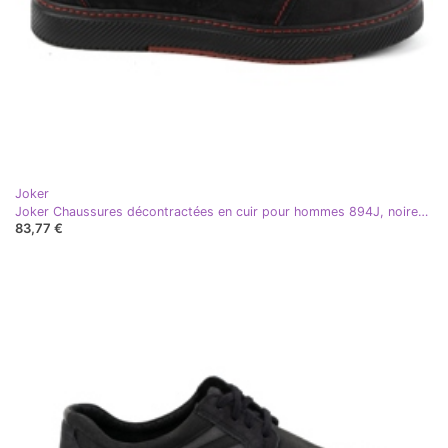
Joker
Joker Chaussures décontractées en cuir pour hommes 894J, noires et rouges
83,77 €