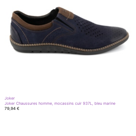
Joker
Joker Chaussures homme, mocassins cuir 937L, bleu marine
79,94 €