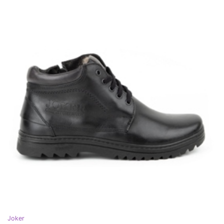
Joker