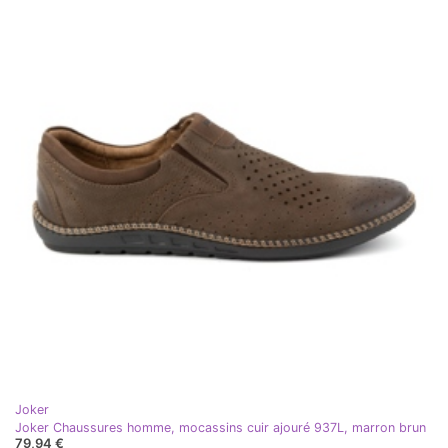
Joker
Joker Chaussures homme, mocassins cuir ajouré 937L, marron brun
79,94 €