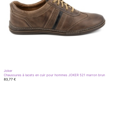
Joker
Chaussures à lacets en cuir pour hommes JOKER 521 marron brun
83,77 €