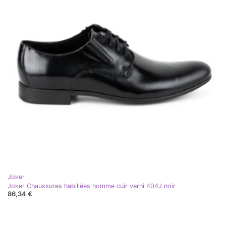
Joker
Joker Chaussures habillées homme cuir verni 404J noir
86,34 €