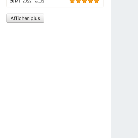
28 Mai 2022
|
wi...12
Afficher plus