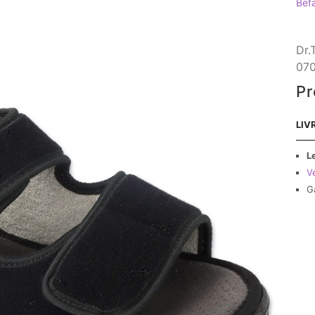
Bef
Dr.
070
Pr
LIV
L
Vé
G