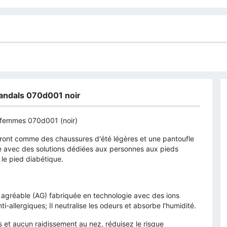
Sandals 070d001 noir
r femmes 070d001 (noir)
eront comme des chaussures d'été légères et une pantoufle
e avec des solutions dédiées aux personnes aux pieds
le pied diabétique.
t agréable (AG) fabriquée en technologie avec des ions
ti-allergiques; Il neutralise les odeurs et absorbe l'humidité.
us et aucun raidissement au nez, réduisez le risque