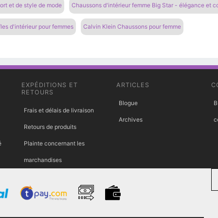
rt et de style de mode
Chaussons d'intérieur femme Big Star - élégance et c
es d'intérieur pour femmes
Calvin Klein Chaussons pour femme
EXPÉDITIONS ET
ARTICLES
C
RETOURS
Blogue
B
Frais et délais de livraison
Archives
c
Retours de produits
é
Plainte concernant les
marchandises