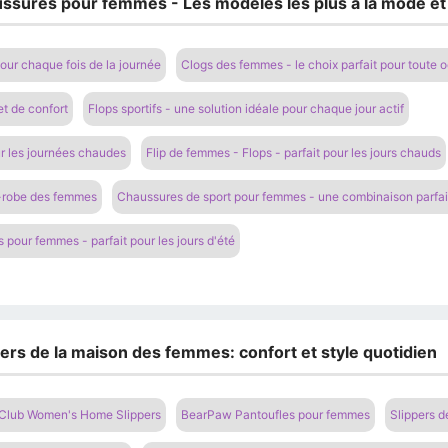
ussures pour femmes - Les modèles les plus à la mode et
our chaque fois de la journée
Clogs des femmes - le choix parfait pour toute 
t de confort
Flops sportifs - une solution idéale pour chaque jour actif
ur les journées chaudes
Flip de femmes - Flops - parfait pour les jours chauds
e-robe des femmes
Chaussures de sport pour femmes - une combinaison parfait
s pour femmes - parfait pour les jours d'été
ers de la maison des femmes: confort et style quotidien
Club Women's Home Slippers
BearPaw Pantoufles pour femmes
Slippers d