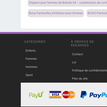
Slippers pour femmes de Befado SA - combinaison de confo
Bona Pantoufles d'intérieur pour femmes
BUGO Pantoufl
CATÉGORIES
À PROPOS DE
KEESHOES
Enfants
Contact
Femmes
Loi
Hommes
Politique de confidentialit
Sport
Plan du site