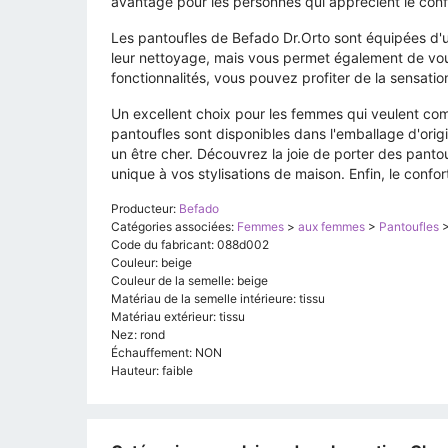
avantage pour les personnes qui apprécient le confo
Les pantoufles de Befado Dr.Orto sont équipées d'un
leur nettoyage, mais vous permet également de vou
fonctionnalités, vous pouvez profiter de la sensati
Un excellent choix pour les femmes qui veulent com
pantoufles sont disponibles dans l'emballage d'orig
un être cher. Découvrez la joie de porter des panto
unique à vos stylisations de maison. Enfin, le confort
Producteur:
Befado
Catégories associées:
Femmes
>
aux femmes
>
Pantoufles
Code du fabricant: 088d002
Couleur: beige
Couleur de la semelle: beige
Matériau de la semelle intérieure: tissu
Matériau extérieur: tissu
Nez: rond
Échauffement: NON
Hauteur: faible