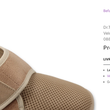
Bef
Dr.
Vel
088
Pr
LIV
L
Vé
G