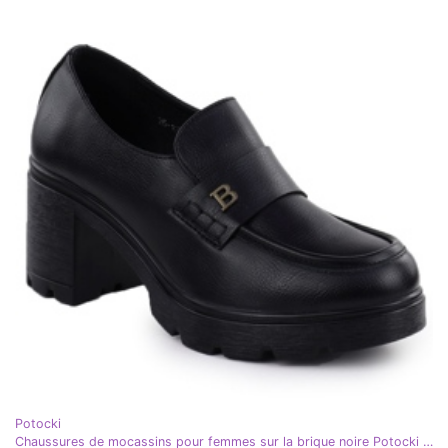
Potocki
Chaussures de mocassins pour femmes sur la brique noire Potocki SZ12700