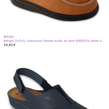
Befado
Befado Dr.Orto chaussons femme isolés en laine 996D014 camel beige
24,83 €