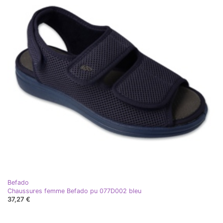
Befado
Chaussures femme Befado pu 077D002 bleu
37,27 €