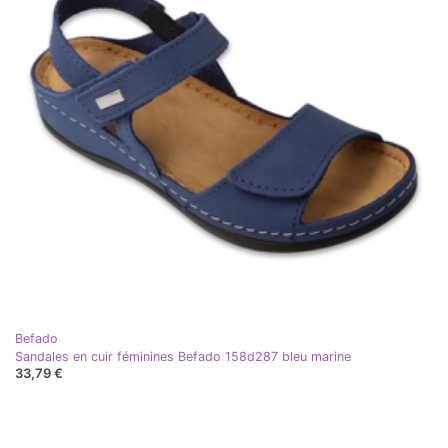
Befado
Sandales en cuir féminines Befado 158d287 bleu marine
33,79 €