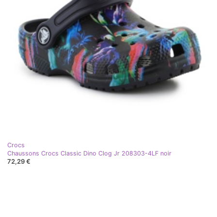
Crocs
Chaussons Crocs Classic Dino Clog Jr 208303-4LF noir
72,29 €