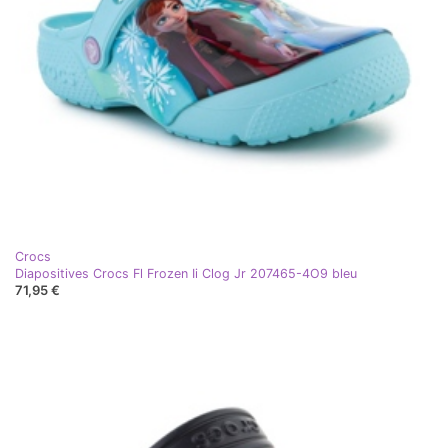
Crocs
Diapositives Crocs Fl Frozen Ii Clog Jr 207465-4O9 bleu
71,95 €