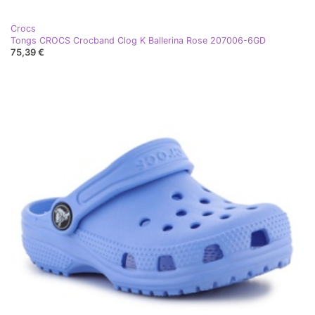
Crocs
Tongs CROCS Crocband Clog K Ballerina Rose 207006-6GD
75,39 €