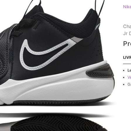
Nik
Cha
Jr 
Pr
LIV
L
Vé
G