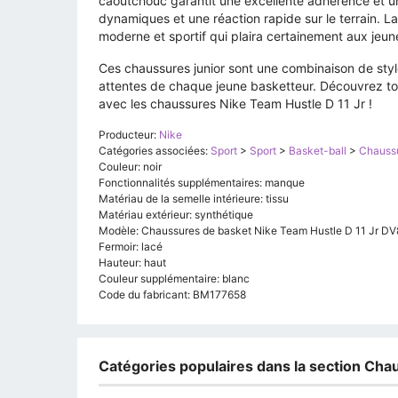
caoutchouc garantit une excellente adhérence et u
dynamiques et une réaction rapide sur le terrain. La 
moderne et sportif qui plaira certainement aux jeune
Ces chaussures junior sont une combinaison de sty
attentes de chaque jeune basketteur. Découvrez tout
avec les chaussures Nike Team Hustle D 11 Jr !
Producteur:
Nike
Catégories associées:
Sport
>
Sport
>
Basket-ball
>
Chauss
Couleur: noir
Fonctionnalités supplémentaires: manque
Matériau de la semelle intérieure: tissu
Matériau extérieur: synthétique
Modèle: Chaussures de basket Nike Team Hustle D 11 Jr D
Fermoir: lacé
Hauteur: haut
Couleur supplémentaire: blanc
Code du fabricant: BM177658
Catégories populaires dans la section Chau