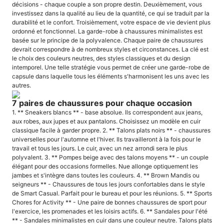
décisions - chaque couple a son propre destin. Deuxièmement, vous
investissez dans la qualité au lieu de la quantité, ce qui se traduit par la
durabilité et le confort. Troisièmement, votre espace de vie devient plus
ordonné et fonctionnel. La garde-robe à chaussures minimalistes est
basée sur le principe de la polyvalence. Chaque paire de chaussures
devrait correspondre à de nombreux styles et circonstances. La clé est
le choix des couleurs neutres, des styles classiques et du design
intemporel. Une telle stratégie vous permet de créer une garde-robe de
capsule dans laquelle tous les éléments s'harmonisent les uns avec les
autres.
7 paires de chaussures pour chaque occasion
1. ** Sneakers blancs ** - base absolue. Ils correspondent aux jeans,
aux robes, aux jupes et aux pantalons. Choisissez un modèle en cuir
classique facile à garder propre. 2. ** Talons plats noirs ** - chaussures
universelles pour l'automne et l'hiver. Ils travailleront à la fois pour le
travail et tous les jours. Le cuir, avec un nez arrondi sera le plus
polyvalent. 3. ** Pompes beige avec des talons moyens ** - un couple
élégant pour des occasions formelles. Nue allonge optiquement les
jambes et s'intègre dans toutes les couleurs. 4. ** Brown Mandis ou
seigneurs ** - Chaussures de tous les jours confortables dans le style
de Smart Casual. Parfait pour le bureau et pour les réunions. 5. ** Sports
Chores for Activity ** - Une paire de bonnes chaussures de sport pour
l'exercice, les promenades et les loisirs actifs. 6. ** Sandales pour l'été
** - Sandales minimalistes en cuir dans une couleur neutre. Talons plats