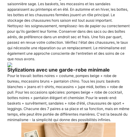
saisonnière sage. Les baskets, les mocassins et les sandales
apparaissent au printemps et en été. En automne et en hiver, les bottes,
les bottes et les chaussures fermées jouent un rôle principal. Le
stockage des chaussures hors saison est tout aussi important.
Nettoyez-les soigneusement, remplissez-les de papier ou correctement
pour qu'ils gardent leur forme. Conserver dans des sacs ou des boîtes
aérés, de préférence dans un endroit sec et frais. Une fois par quart,
passez en revue votre collection. Vérifiez l'état des chaussures, le taux
qui nécessite une réparation ou un remplacement. Le minimalisme est
également une approche consciente de l'entretien et des soins de ce
que nous avons.
Stylizations avec une garde-robe minimale
Pour le travail: bottes noires + costume, pompes beige + robe de
bureau, mocassins bruns + pantalon chino. Tous les jours: baskets
blanches + jeans et t-shirts, mocassins + jupe midi, bottes + robe de
pull. Pour les occasions spéciales: pompes beige + robe de cocktail,
bottes noires + pantalon élégant et chemisier. Pour le week-end:
baskets + survêtement, sandales + robe d'été, chaussures de sport +
leggings. Chacune des 7 paires a sa place et sa fonction, mais en même
temps, elle peut être portée de différentes manières. C'est la beauté du
minimalisme - la simplicité qui donne des possibilités infinies.