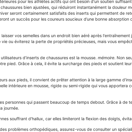
eures pour les athlètes actifs qui ont besoin d'un soutien suffisant 
s chaussures bien ajustées, qui réduiront instantanément la douleur 
iver seront certainement satisfaits des inserts qui permettent de rete
 seront un succès pour les coureurs soucieux d’une bonne absorption 
 laisser vos semelles dans un endroit bien aéré après l'entraînement
 vie ou éviterez la perte de propriétés précieuses, mais vous empêc
utilisateurs d’inserts de chaussures est la mousse.
mémoire
. Non seu
re pied. Grâce à cela, il évite la surcharge des pieds et soutient leur 
s aux pieds, il convient de prêter attention à la large gamme d'ins
melle intérieure en mousse, rigide ou semi-rigide qui vous apportera 
es personnes qui passent beaucoup de temps debout. Grâce à de tels
a journée.
es souffrant d'hallux, car elles limiteront la flexion des doigts, évitan
des problèmes orthopédiques, assurez-vous de consulter un spécialist