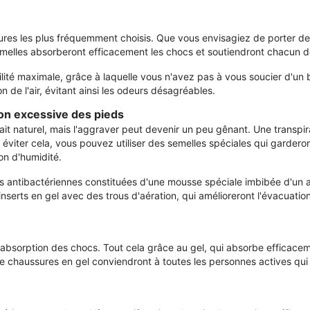
sures les plus fréquemment choisis. Que vous envisagiez de porter d
melles absorberont efficacement les chocs et soutiendront chacun d
ilité maximale, grâce à laquelle vous n'avez pas à vous soucier d'un 
de l'air, évitant ainsi les odeurs désagréables.
ion excessive des pieds
fait naturel, mais l'aggraver peut devenir un peu gênant. Une transpi
 éviter cela, vous pouvez utiliser des semelles spéciales qui gardero
n d'humidité.
 antibactériennes constituées d'une mousse spéciale imbibée d'un a
s inserts en gel avec des trous d'aération, qui amélioreront l'évacuatio
e absorption des chocs. Tout cela grâce au gel, qui absorbe efficace
de chaussures en gel conviendront à toutes les personnes actives qui 