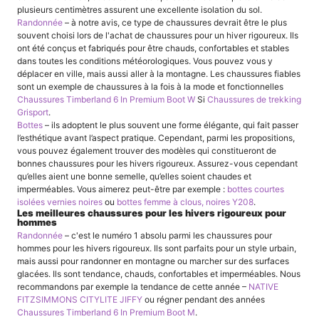
plusieurs centimètres assurent une excellente isolation du sol.
Randonnée
– à notre avis, ce type de chaussures devrait être le plus
souvent choisi lors de l'achat de chaussures pour un hiver rigoureux. Ils
ont été conçus et fabriqués pour être chauds, confortables et stables
dans toutes les conditions météorologiques. Vous pouvez vous y
déplacer en ville, mais aussi aller à la montagne. Les chaussures fiables
sont un exemple de chaussures à la fois à la mode et fonctionnelles
Chaussures Timberland 6 In Premium Boot W
Si
Chaussures de trekking
Grisport
.
Bottes
– ils adoptent le plus souvent une forme élégante, qui fait passer
l’esthétique avant l’aspect pratique. Cependant, parmi les propositions,
vous pouvez également trouver des modèles qui constitueront de
bonnes chaussures pour les hivers rigoureux. Assurez-vous cependant
qu’elles aient une bonne semelle, qu’elles soient chaudes et
imperméables. Vous aimerez peut-être par exemple :
bottes courtes
isolées vernies noires
ou
bottes femme à clous, noires Y208
.
Les meilleures chaussures pour les hivers rigoureux pour
hommes
Randonnée
– c'est le numéro 1 absolu parmi les chaussures pour
hommes pour les hivers rigoureux. Ils sont parfaits pour un style urbain,
mais aussi pour randonner en montagne ou marcher sur des surfaces
glacées. Ils sont tendance, chauds, confortables et imperméables. Nous
recommandons par exemple la tendance de cette année –
NATIVE
FITZSIMMONS CITYLITE JIFFY
ou régner pendant des années
Chaussures Timberland 6 In Premium Boot M
.